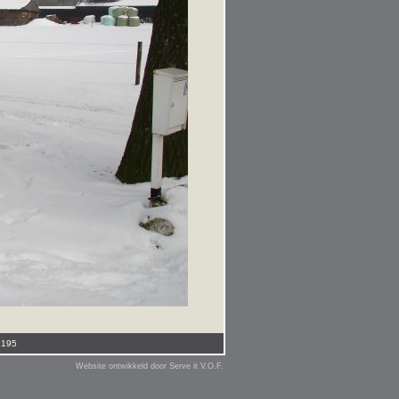
2195
Website ontwikkeld door Serve it V.O.F.