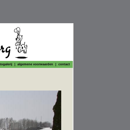
togalerij
algemene voorwaarden
contact