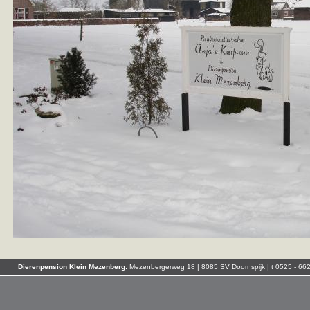
Dierenpension Klein Mezenberg:
Mezenbergerweg 18 | 8085 SV Doornspijk | t 0525 - 66