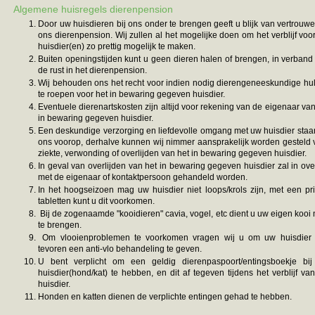
Algemene huisregels dierenpension
Door uw huisdieren bij ons onder te brengen geeft u blijk van vertrouwe
ons dierenpension. Wij zullen al het mogelijke doen om het verblijf voo
huisdier(en) zo prettig mogelijk te maken.
Buiten openingstijden kunt u geen dieren halen of brengen, in verband
de rust in het dierenpension.
Wij behouden ons het recht voor indien nodig dierengeneeskundige hul
te roepen voor het in bewaring gegeven huisdier.
Eventuele dierenartskosten zijn altijd voor rekening van de eigenaar van
in bewaring gegeven huisdier.
Een deskundige verzorging en liefdevolle omgang met uw huisdier staan
ons voorop, derhalve kunnen wij nimmer aansprakelijk worden gesteld 
ziekte, verwonding of overlijden van het in bewaring gegeven huisdier.
In geval van overlijden van het in bewaring gegeven huisdier zal in ove
met de eigenaar of kontaktpersoon gehandeld worden.
In het hoogseizoen mag uw huisdier niet loops/krols zijn, met een pri
tabletten kunt u dit voorkomen.
Bij de zogenaamde "kooidieren" cavia, vogel, etc dient u uw eigen kooi
te brengen.
Om vlooienproblemen te voorkomen vragen wij u om uw huisdier
tevoren een anti-vlo behandeling te geven.
U bent verplicht om een geldig dierenpaspoort/entingsboekje bi
huisdier(hond/kat) te hebben, en dit af tegeven tijdens het verblijf va
huisdier.
Honden en katten dienen de verplichte entingen gehad te hebben.