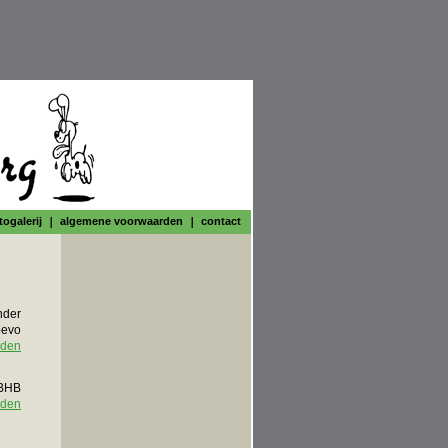
togalerij
algemene voorwaarden
contact
der
evo
rden
BHB
rden