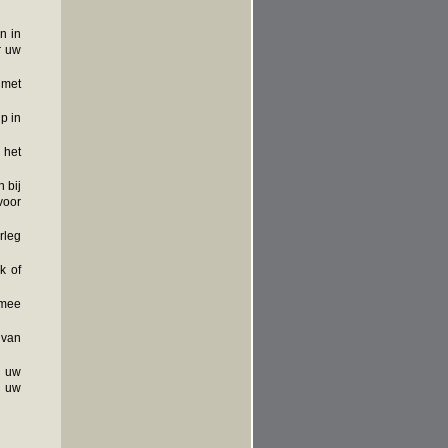
n in
r uw
 met
p in
 het
 bij
voor
rleg
k of
 mee
 van
j uw
n uw