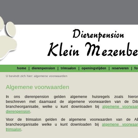
home
dierenpension
trimsalon
openingstijden
reserveren
fo
U bevindt zich hier:
algemene voorwaarden
Algemene voorwaarden
In ons dierenpension gelden algemene huisregels zoals hieron
beschreven met daarnaast de algemene voorwaarden van de Dib
brancheorganisatie, welke u kunt downloaden bij
algemene voorwaa
dierenpension
.
Voor de trimsalon gelden de algemene voorwaarden van de A
brancheorganisatie welke u kunt downloaden bij
algemene voorwaa
trimsalon
.